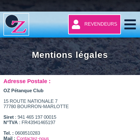
REVENDEURS
Mentions légales
Adresse Postale :
OZ Pétanque Club
15 ROUTE NATIONALE 7
77780 BOURRON-MARLOTTE
Siret
: 941 465 197 00015
N°TVA
: FR43941465197
Tel. :
0608510283
Mail :
Contactez-nous